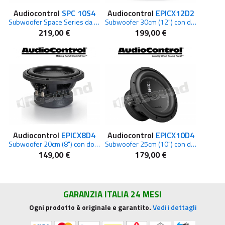
Audiocontrol
SPC 10S4
Audiocontrol
EPICX12D2
Subwoofer Space Series da 10", 400 W RMS 4 ohm
Subwoofer 30cm (12") con doppia bobina mobile 2 Ohm, 500 W RMS
219,00 €
199,00 €
Audiocontrol
EPICX8D4
Audiocontrol
EPICX10D4
Subwoofer 20cm (8") con doppia bobina mobile 4 Ohm, 500 W RMS
Subwoofer 25cm (10") con doppia bobina mobile 4 Ohm, 500 W RMS
149,00 €
179,00 €
GARANZIA ITALIA 24 MESI
Ogni prodotto è originale e garantito.
Vedi i dettagli