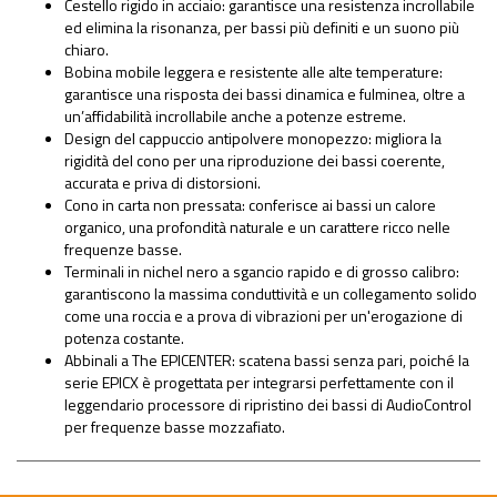
Cestello rigido in acciaio: garantisce una resistenza incrollabile
ed elimina la risonanza, per bassi più definiti e un suono più
chiaro.
Bobina mobile leggera e resistente alle alte temperature:
garantisce una risposta dei bassi dinamica e fulminea, oltre a
un’affidabilità incrollabile anche a potenze estreme.
Design del cappuccio antipolvere monopezzo: migliora la
rigidità del cono per una riproduzione dei bassi coerente,
accurata e priva di distorsioni.
Cono in carta non pressata: conferisce ai bassi un calore
organico, una profondità naturale e un carattere ricco nelle
frequenze basse.
Terminali in nichel nero a sgancio rapido e di grosso calibro:
garantiscono la massima conduttività e un collegamento solido
come una roccia e a prova di vibrazioni per un'erogazione di
potenza costante.
Abbinali a The EPICENTER: scatena bassi senza pari, poiché la
serie EPICX è progettata per integrarsi perfettamente con il
leggendario processore di ripristino dei bassi di AudioControl
per frequenze basse mozzafiato.