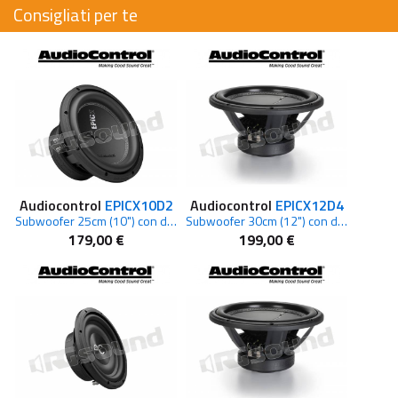
Consigliati per te
Audiocontrol
EPICX10D2
Audiocontrol
EPICX12D4
Subwoofer 25cm (10") con doppia bobina mobile 2 Ohm, 500 W RMS
Subwoofer 30cm (12") con doppia bobina mobile 4 Ohm, 500 W RMS
179,00 €
199,00 €