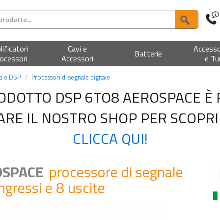
ificatori
Cavi e
Accesso
Batterie
ocessori
Accessori
e Tu
ti e DSP
Processori di segnale digitale
ODOTTO DSP 6TO8 AEROSPACE È
ITARE IL NOSTRO SHOP PER SCOPRI
CLICCA QUI!
OSPACE
processore di segnale
ingressi e 8 uscite