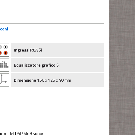
coni
Ingressi RCA
Si
Equalizzatore grafico
Si
Dimensione
150 x 125 x 40 mm
stiche del DSP 6to8 sono: