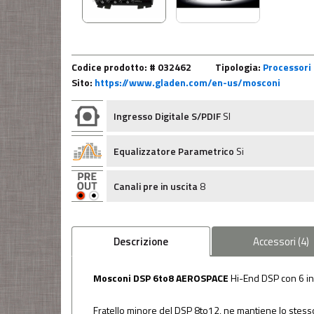
Codice prodotto: # 032462
Tipologia:
Processori 
Sito:
https://www.gladen.com/en-us/mosconi
Ingresso Digitale S/PDIF
SI
Equalizzatore Parametrico
Si
Canali pre in uscita
8
Descrizione
Accessori
(
4
)
Mosconi DSP 6to8 AEROSPACE
Hi-End DSP con 6 ing
Fratello minore del DSP 8to12, ne mantiene lo stesso 