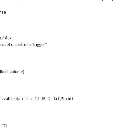
ense
e / Aux
set e controllo "trigger"
llo di volume)
izzabile da +12 a -12 dB, Q: da 0,5 a 40
k-EQ