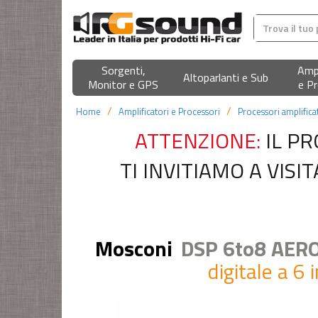
Sorgenti,
Ampl
Altoparlanti e Sub
Monitor e GPS
e Pr
Home
Amplificatori e Processori
Processori amplifica
ATTENZIONE:
IL PR
TI INVITIAMO A VIS
Mosconi
DSP 6to8 AER
digitale a 6 