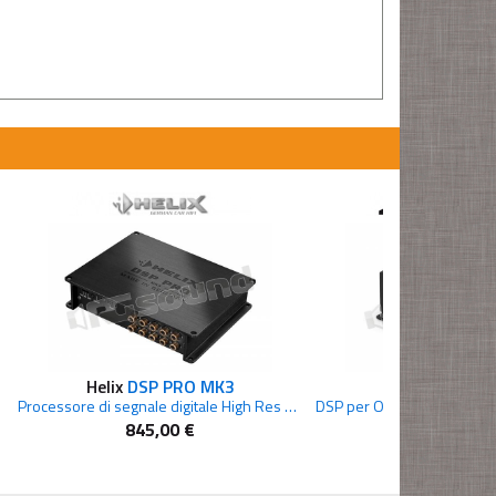
Helix
DSP PRO MK3
JL Audio
FiX
Processore di segnale digitale High Res con 10 canali
845,00 €
629,00 €