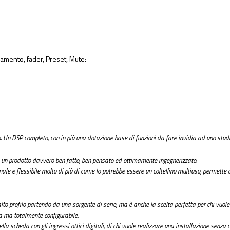
iamento, fader, Preset, Mute:
. Un DSP completo, con in più una dotazione base di funzioni da fare invidia ad uno studio
 un prodotto davvero ben fatto, ben pensato ed ottimamente ingegnerizzato.
e e flessibile molto di più di come lo potrebbe essere un coltellino multiuso, permette d
lto profilo partendo da una sorgente di serie, ma è anche la scelta perfetta per chi vuole 
ta ma totalmente configurabile.
lla scheda con gli ingressi ottici digitali, di chi vuole realizzare una installazione sen