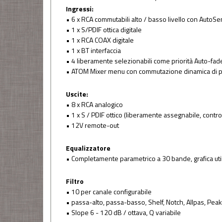
Ingressi:
• 6 x RCA commutabili alto / basso livello con AutoS
• 1 x S/PDIF ottica digitale
• 1 x RCA COAX digitale
• 1 x BT interfaccia
• 4 liberamente selezionabili come priorità Auto-fad
• ATOM Mixer menu con commutazione dinamica di pre
Uscite:
• 8 x RCA analogico
• 1 x S / PDIF ottico (liberamente assegnabile, contro
• 12V remote-out
Equalizzatore
• Completamente parametrico a 30 bande, grafica util
Filtro
• 10 per canale configurabile
• passa-alto, passa-basso, Shelf, Notch, Allpas, Pea
• Slope 6 - 120 dB / ottava, Q variabile