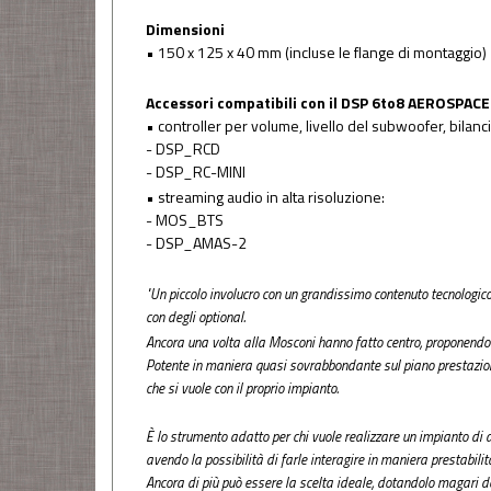
Dimensioni
• 150 x 125 x 40 mm (incluse le flange di montaggio)
Accessori compatibili con il
DSP 6to8 AEROSPACE
• controller per volume, livello del subwoofer, bilanc
- DSP_RCD
- DSP_RC-MINI
• streaming audio in alta risoluzione:
- MOS_BTS
- DSP_AMAS-2
"Un piccolo involucro con un grandissimo contenuto tecnologico
con degli optional.
Ancora una volta alla Mosconi hanno fatto centro, proponendo
Potente in maniera quasi sovrabbondante sul piano prestazional
che si vuole con il proprio impianto.
È lo strumento adatto per chi vuole realizzare un impianto di a
avendo la possibilità di farle interagire in maniera prestabili
Ancora di più può essere la scelta ideale, dotandolo magari de