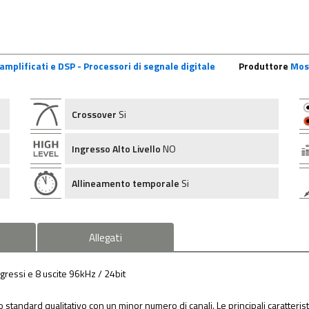
amplificati e DSP - Processori di segnale digitale
Produttore
Mos
Crossover
Si
Ingresso Alto Livello
NO
Allineamento temporale
Si
Allegati
ressi e 8 uscite 96kHz / 24bit
standard qualitativo con un minor numero di canali. Le principali caratteri