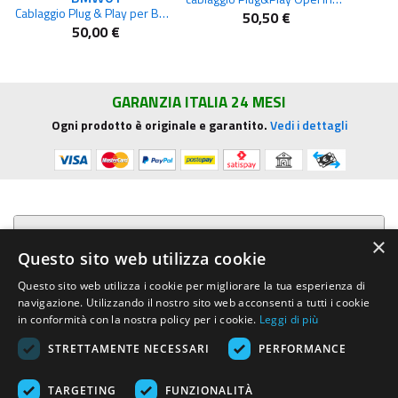
Cablaggio Plug & Play per BMW
50,50 €
50,00 €
GARANZIA ITALIA 24 MESI
Ogni prodotto è originale e garantito.
Vedi i dettagli
Presentazione aziendale
×
Questo sito web utilizza cookie
Acquista su R.G. Sound
Questo sito web utilizza i cookie per migliorare la tua esperienza di
navigazione. Utilizzando il nostro sito web acconsenti a tutti i cookie
Trasparenza e sicurezza
in conformità con la nostra policy per i cookie.
Leggi di più
STRETTAMENTE NECESSARI
PERFORMANCE
Area Clienti
TARGETING
FUNZIONALITÀ