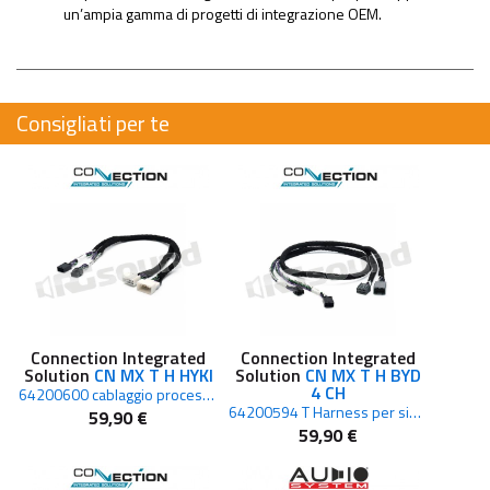
un’ampia gamma di progetti di integrazione OEM.
Consigliati per te
Connection Integrated
Connection Integrated
Solution
CN MX T H HYKI
Solution
CN MX T H BYD
4 CH
64200600 cablaggio processori Hyundai e Kia
64200594 T Harness per sistemi OEM BYD a 4 canali
59,90 €
59,90 €