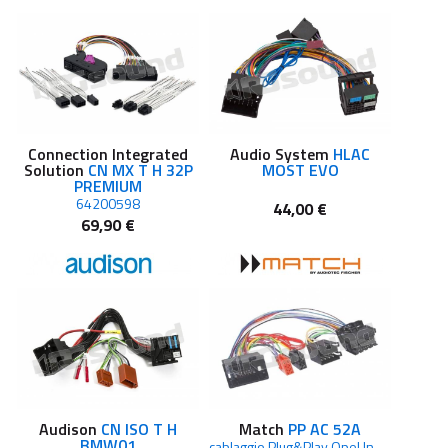
Connection Integrated
Audio System
HLAC
Solution
CN MX T H 32P
MOST EVO
PREMIUM
64200598
44,00 €
69,90 €
Audison
CN ISO T H
Match
PP AC 52A
BMW01
cablaggio Plug&Play Opel Insigna