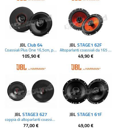
JBL
Club 64
JBL
STAGE1 62F
Coassiali Plus One 16,5cm, potenza 60W RMS
Altoparlanti coassiali da 165 mm
105,90 €
49,90 €
JBL
STAGE3 627
JBL
STAGE1 61F
coppia di altoparlanti coassiali 165mm a due vie
77,00 €
49,00 €