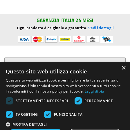
GARANZIA ITALIA 24 MESI
Ogni prodotto è originale e garantito.
Vedi i dettagli
Presentazione aziendale
×
Questo sito web utilizza cookie
Acquista su R.G. Sound
Questo sito web utilizza i cookie per migliorare la tua esperienza di
navigazione. Utilizzando il nostro sito web acconsenti a tutti i cookie
Trasparenza e sicurezza
in conformità con la nostra policy per i cookie.
Leggi di più
STRETTAMENTE NECESSARI
PERFORMANCE
Area Clienti
TARGETING
FUNZIONALITÀ
R.G. Sound di Rosini Guido
- Via E.Mattei, 4 - 53041 ASCIANO (Siena)
MOSTRA DETTAGLI
- Tel. e Fax (+39) 0577.716097 - Partita IVA IT01002570529 REA SI-