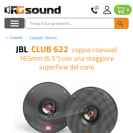
0
<
Coassiali
Coassiali 165mm
JBL
CLUB 622
coppia coassiali
165mm (6.5'') con una maggiore
superficie del cono