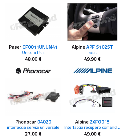
Paser
CF0011UNUN41
Alpine
APF S102ST
Unicom Plus
Seat
48,00 €
49,90 €
Phonocar
04020
Alpine
2XFO015
interfaccia servizi universale
Interfaccia recupero comandi al volante
27,00 €
49,00 €