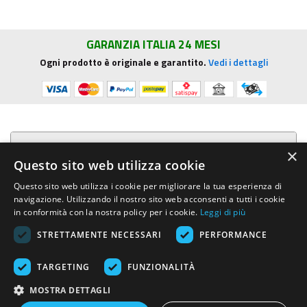
GARANZIA ITALIA 24 MESI
Ogni prodotto è originale e garantito.
Vedi i dettagli
Presentazione aziendale
×
Questo sito web utilizza cookie
Acquista su R.G. Sound
Questo sito web utilizza i cookie per migliorare la tua esperienza di
navigazione. Utilizzando il nostro sito web acconsenti a tutti i cookie
Trasparenza e sicurezza
in conformità con la nostra policy per i cookie.
Leggi di più
STRETTAMENTE NECESSARI
PERFORMANCE
Area Clienti
TARGETING
FUNZIONALITÀ
R.G. Sound di Rosini Guido
- Via E.Mattei, 4 - 53041 ASCIANO (Siena)
MOSTRA DETTAGLI
- Tel. e Fax (+39) 0577.716097 - Partita IVA IT01002570529 REA SI-