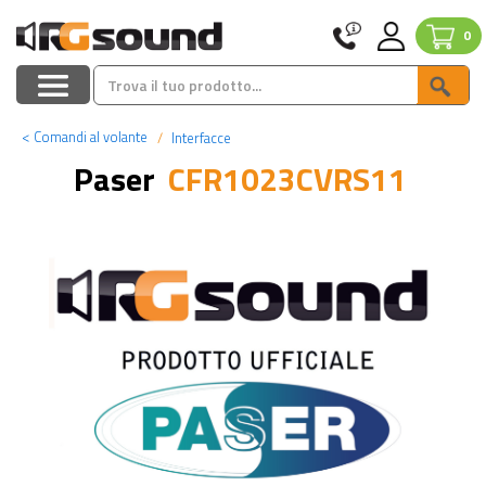
0
<
Comandi al volante
Interfacce
Paser
CFR1023CVRS11