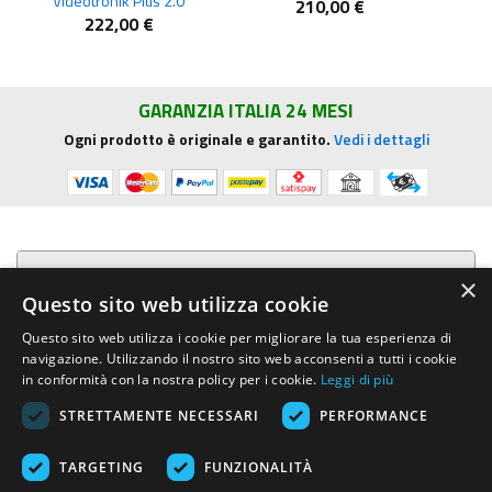
Videotronik Plus 2.0
210,00 €
222,00 €
GARANZIA ITALIA 24 MESI
Ogni prodotto è originale e garantito.
Vedi i dettagli
Presentazione aziendale
×
Questo sito web utilizza cookie
Acquista su R.G. Sound
Questo sito web utilizza i cookie per migliorare la tua esperienza di
navigazione. Utilizzando il nostro sito web acconsenti a tutti i cookie
Trasparenza e sicurezza
in conformità con la nostra policy per i cookie.
Leggi di più
STRETTAMENTE NECESSARI
PERFORMANCE
Area Clienti
TARGETING
FUNZIONALITÀ