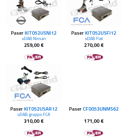
Paser
KIT052USNI12
Paser
KIT052USFI12
uDAB Nissan
uDAB Fiat
259,00 €
270,00 €
Paser
KIT052USAR12
Paser
CF0053UNMS62
uDAB gruppo FCA
310,00 €
171,00 €