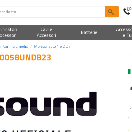
ificatori
Cavi e
Accesso
Batterie
ocessori
Accessori
e Tu
in Car multimedia
Monitor auto 1 e 2 Din
F0058UNDB23
i
P