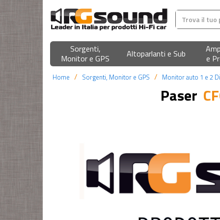
Sorgenti,
Ampl
Altoparlanti e Sub
Monitor e GPS
e Pr
Home
Sorgenti, Monitor e GPS
Monitor auto 1 e 2 D
Paser
C