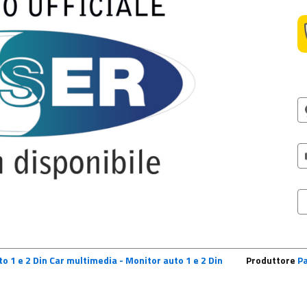
o 1 e 2 Din Car multimedia - Monitor auto 1 e 2 Din
Produttore
P