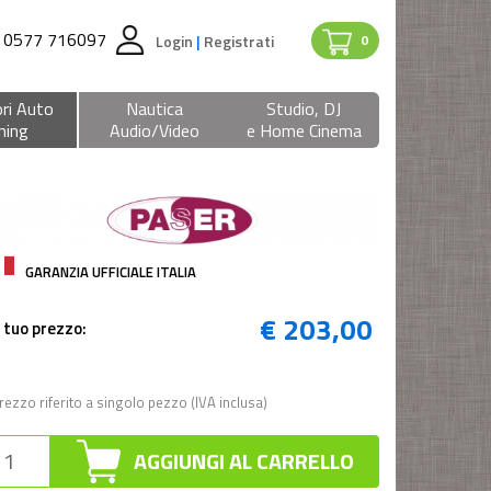
0577 716097
Login
|
Registrati
0
ri Auto
Nautica
Studio, DJ
ning
Audio/Video
e Home Cinema
GARANZIA UFFICIALE ITALIA
€ 203,00
l tuo prezzo:
rezzo riferito a singolo pezzo (IVA inclusa)
AGGIUNGI AL CARRELLO