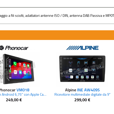
ggio a fili sciolti, adattatori antenne ISO / DIN, antenna DAB Passiva e MP
Phonocar
VM018
Alpine
INE AW409S
Mediastation Android 6,75'' con Apple CarPlay E Android Auto wireless
Ricevitore multimediale digitale da 9"
249,00 €
299,00 €