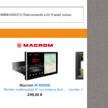
0TXMINI/HH0315 (Telecomando 433, 9 tasti), inclusi.
Macrom
M AN900
Alpine
IVA W2
Monitor multimediale 9" con sistema Android
299,00 €
290,00 €