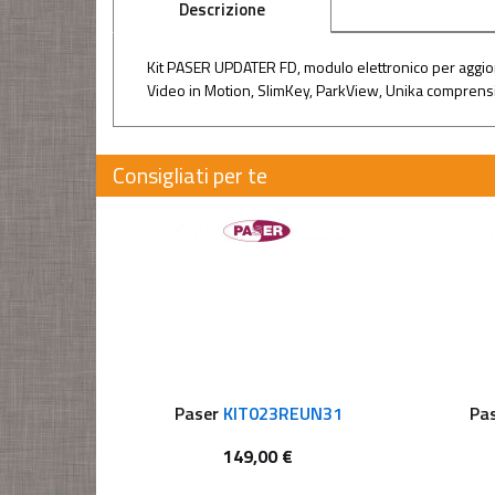
Descrizione
Kit PASER UPDATER FD, modulo elettronico per aggiorna
Video in Motion, SlimKey, ParkView, Unika comprensiv
Consigliati per te
Paser
KIT023REUN31
Pa
149,00 €