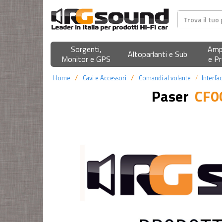
Sorgenti,
Ampl
Altoparlanti e Sub
Monitor e GPS
e Pr
Home
Cavi e Accessori
Comandi al volante
Interfa
Paser
CF0