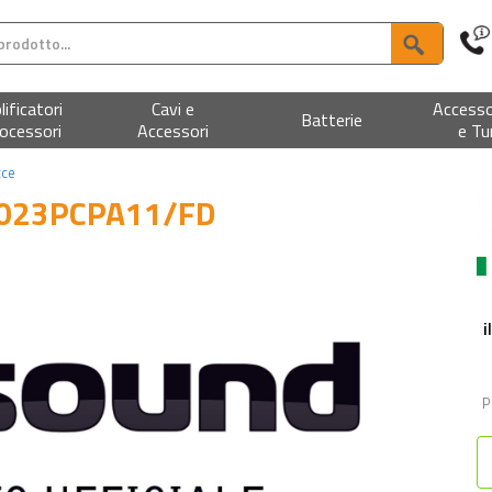
ificatori
Cavi e
Accesso
Batterie
ocessori
Accessori
e Tu
cce
023PCPA11/FD
i
P