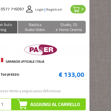
0577 716097
Login
|
Registrati
0
ri Auto
Nautica
Studio, DJ
ning
Audio/Video
e Home Cinema
GARANZIA UFFICIALE ITALIA
€ 133,00
l tuo prezzo:
rezzo riferito a singolo pezzo (IVA inclusa)
AGGIUNGI AL CARRELLO