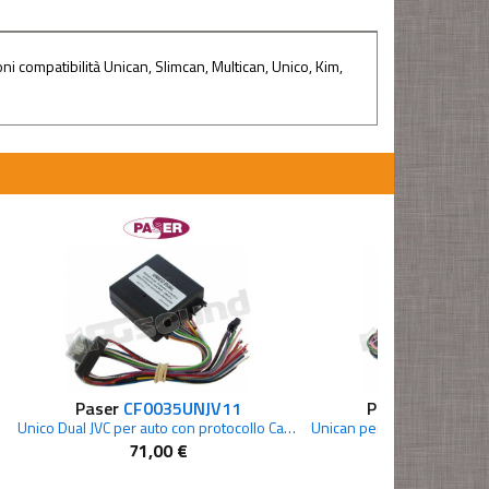
i compatibilità Unican, Slimcan, Multican, Unico, Kim,
Paser
CF0035UNJV11
Paser
CF0007U
istivo
Unico Dual JVC per auto con protocollo Canbus,Kbus e resistivo
71,00 €
67,00 €