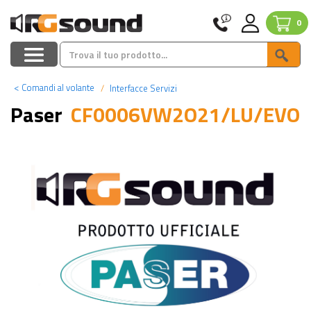
0
<
Comandi al volante
Interfacce Servizi
Paser
CF0006VW2O21/LU/EVO