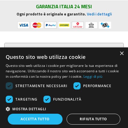
GARANZIA ITALIA 24 MESI
Ogni prodotto è originale e garantito.
Vedi i dettagli
Presentazione aziendale
×
Questo sito web utilizza cookie
Acquista su R.G. Sound
Questo sito web utilizza i cookie per migliorare la tua esperienza di
navigazione. Utilizzando il nostro sito web acconsenti a tutti i cookie
Trasparenza e sicurezza
in conformità con la nostra policy per i cookie.
Leggi di più
STRETTAMENTE NECESSARI
PERFORMANCE
Area Clienti
TARGETING
FUNZIONALITÀ
R.G. Sound di Rosini Guido
- Via E.Mattei, 4 - 53041 ASCIANO (Siena)
MOSTRA DETTAGLI
- Tel. e Fax (+39) 0577.716097 - Partita IVA IT01002570529 REA SI-
113696
ACCETTA TUTTO
RIFIUTA TUTTO
Created by:
Advinser