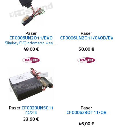
Paser
Paser
CF0006UN2O11/EVO
CF0006UN2O11/04OB/EVO
Slimkey EVO odometro + servizi
48,00 €
50,00 €
Paser
CF0023UNSC11
Paser
CF000623OT11/OB
EASY K
33,90 €
46,00 €