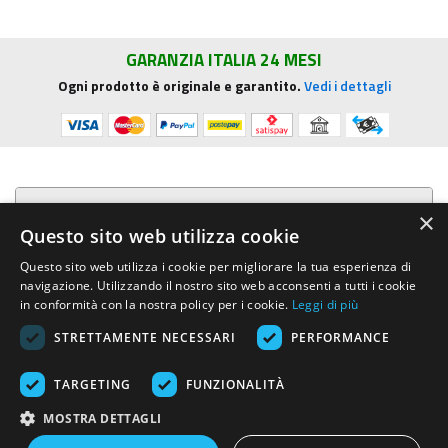
GARANZIA ITALIA 24 MESI
Ogni prodotto è originale e garantito.
Vedi i dettagli
Presentazione aziendale
×
Questo sito web utilizza cookie
Acquista su R.G. Sound
Questo sito web utilizza i cookie per migliorare la tua esperienza di
navigazione. Utilizzando il nostro sito web acconsenti a tutti i cookie
Trasparenza e sicurezza
in conformità con la nostra policy per i cookie.
Leggi di più
STRETTAMENTE NECESSARI
PERFORMANCE
Area Clienti
TARGETING
FUNZIONALITÀ
R.G. Sound di Rosini Guido
- Via E.Mattei, 4 - 53041 ASCIANO (Siena)
MOSTRA DETTAGLI
- Tel. e Fax (+39) 0577.716097 - Partita IVA IT01002570529 REA SI-
113696