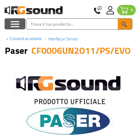
0
<
Comandi al volante
Interfacce Servizi
Paser
CF0006UN2O11/PS/EVO