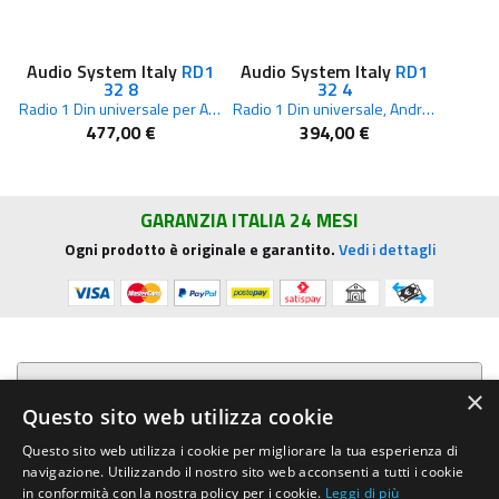
Audio System Italy
RD1
Audio System Italy
RD1
32 8
32 4
Radio 1 Din universale per Android 10.0, 8 core, 2+32 GB con scheda SIM
Radio 1 Din universale, Android 10.0, 4 core, 2+32 GB, senza scheda SIM
477,00 €
394,00 €
GARANZIA ITALIA 24 MESI
Ogni prodotto è originale e garantito.
Vedi i dettagli
Presentazione aziendale
×
Questo sito web utilizza cookie
Acquista su R.G. Sound
Questo sito web utilizza i cookie per migliorare la tua esperienza di
navigazione. Utilizzando il nostro sito web acconsenti a tutti i cookie
Trasparenza e sicurezza
in conformità con la nostra policy per i cookie.
Leggi di più