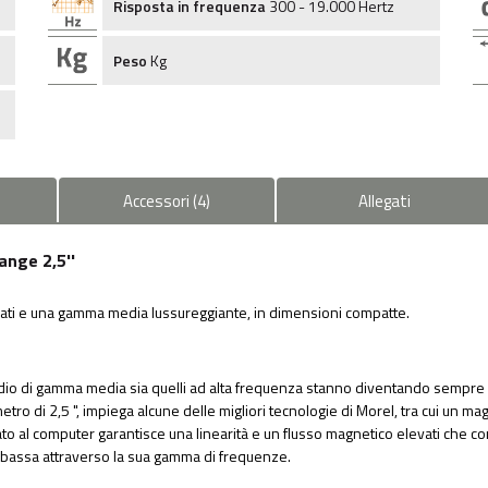
Risposta in frequenza
300 - 19.000 Hertz
Peso
Kg
Accessori
(
4
)
Allegati
ange 2,5''
liati e una gamma media lussureggiante, in dimensioni compatte.
 audio di gamma media sia quelli ad alta frequenza stanno diventando sempre 
metro di 2,5 ", impiega alcune delle migliori tecnologie di Morel, tra cui u
ato al computer garantisce una linearità e un flusso magnetico elevati che
bassa attraverso la sua gamma di frequenze.