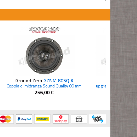
Ground Zero
GZNM 80SQ K
ETON
PRW 
Coppia di midrange Sound Quality 80 mm
upgrade sistemi POW d
256,00 €
139,00 €