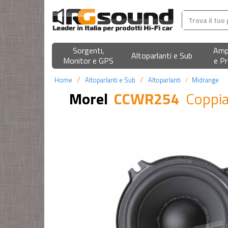
Sorgenti,
Ampl
Altoparlanti e Sub
Monitor e GPS
e Pr
Home
Altoparlanti e Sub
Altoparlanti
Midrange
Morel
CCWR254
Coppia 