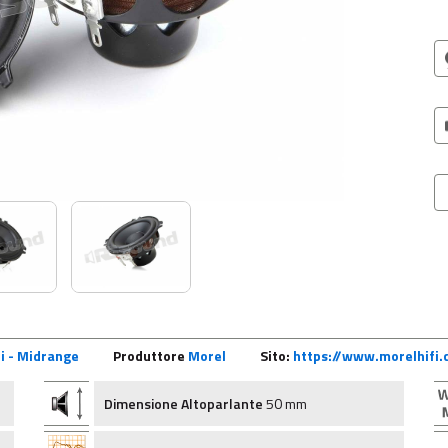
i - Midrange
Produttore
Morel
Sito:
https://www.morelhifi
Dimensione Altoparlante
50 mm