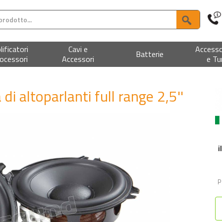
ificatori
Cavi e
Accesso
Batterie
ocessori
Accessori
e Tu
di altoparlanti full range 2,5''
i
P