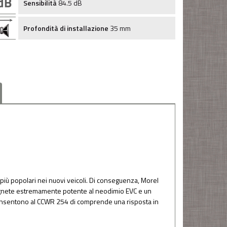
Sensibilità
84.5 dB
Profondità di installazione
35 mm
più popolari nei nuovi veicoli. Di conseguenza, Morel
n magnete estremamente potente al neodimio EVC e un
 consentono al CCWR 254 di comprende una risposta in