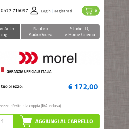
0577 716097
Login
|
Registrati
0
ri Auto
Nautica
Studio, DJ
ning
Audio/Video
e Home Cinema
GARANZIA UFFICIALE ITALIA
€ 172,00
l tuo prezzo:
rezzo riferito alla coppia (IVA inclusa)
AGGIUNGI AL CARRELLO