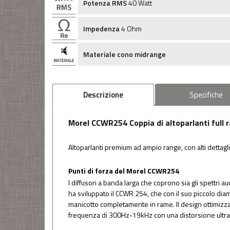
Potenza RMS
40 Watt
Impedenza
4 Ohm
Materiale cono midrange
Descrizione
Specifiche
Morel CCWR254 Coppia di altoparlanti full r
Altoparlanti premium ad ampio range, con alti dettag
Punti di forza del Morel CCWR254
I diffusori a banda larga che coprono sia gli spettri
ha sviluppato il CCWR 254, che con il suo piccolo dia
manicotto completamente in rame. Il design ottimizz
frequenza di 300Hz-19kHz con una distorsione ultra