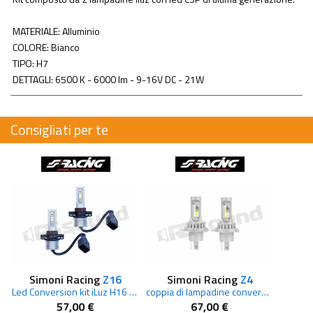
MATERIALE: Alluminio
COLORE: Bianco
TIPO: H7
DETTAGLI: 6500 K - 6000 lm - 9-16V DC - 21W
Consigliati per te
Simoni Racing
Z16
Simoni Racing
Z4
Led Conversion kit iLuz H16 con centralina integrata nella lampadina
coppia di lampadine conversione LED H4
57,00 €
67,00 €