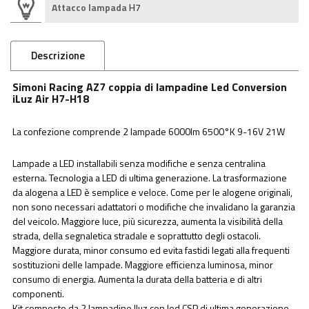
Attacco lampada
H7
Descrizione
Simoni Racing AZ7 coppia di lampadine Led Conversion
iLuz Air H7-H18
La confezione comprende 2 lampade 6000lm 6500°K 9-16V 21W
Lampade a LED installabili senza modifiche e senza centralina
esterna. Tecnologia a LED di ultima generazione. La trasformazione
da alogena a LED è semplice e veloce. Come per le alogene originali,
non sono necessari adattatori o modifiche che invalidano la garanzia
del veicolo. Maggiore luce, più sicurezza, aumenta la visibilità della
strada, della segnaletica stradale e soprattutto degli ostacoli.
Maggiore durata, minor consumo ed evita fastidi legati alla frequenti
sostituzioni delle lampade. Maggiore efficienza luminosa, minor
consumo di energia. Aumenta la durata della batteria e di altri
componenti.
Kit composto da 2 lampadine Iluz con led CSP di ultima generazione.