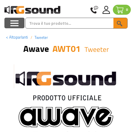
0
<
Altoparlanti
Tweeter
Awave
AWT01
Tweeter