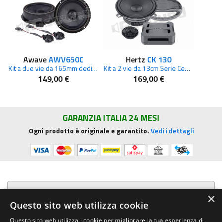
Awave
AWV650C
Hertz
CK 130
Kit a due vie da 165mm dedicato Volkswagen
Kit a 2 vie da 13cm Serie Cento
149,00 €
169,00 €
GARANZIA ITALIA 24 MESI
Ogni prodotto è originale e garantito.
Vedi i dettagli
Presentazione aziendale
×
Questo sito web utilizza cookie
Acquista su R.G. Sound
Questo sito web utilizza i cookie per migliorare la tua esperienza di