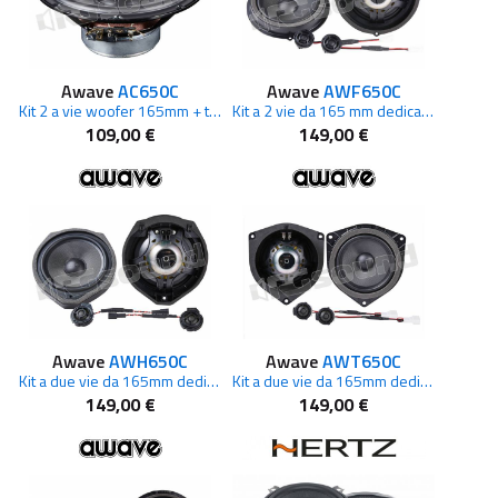
Awave
AC650C
Awave
AWF650C
Kit 2 a vie woofer 165mm + tweeter 25mm
Kit a 2 vie da 165 mm dedicato FORD
109,00 €
149,00 €
Awave
AWH650C
Awave
AWT650C
Kit a due vie da 165mm dedicato per Honda
Kit a due vie da 165mm dedicato TOYOTA
149,00 €
149,00 €