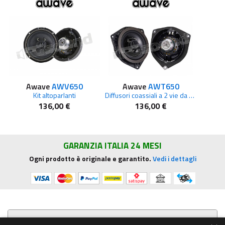
Awave
AWV650
Awave
AWT650
Kit altoparlanti
Diffusori coassiali a 2 vie da 6,5" per Toyota
136,00 €
136,00 €
GARANZIA ITALIA 24 MESI
Ogni prodotto è originale e garantito.
Vedi i dettagli
Presentazione aziendale