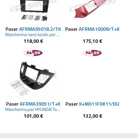
Paser
AFRMA95018.2/TK
Paser
AFRMA10009/T+K
Mascherina nero lucido per VOLKSWAGEN Golf VII 2012
118,00 €
175,10 €
Paser
AFRMA39051/T+K
Paser
K+M011FIJK11/DU
Mascherina per HYUNDAI Tucson dal 2015
101,00 €
132,00 €