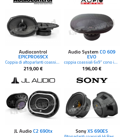
Audiocontrol
Audio System
CO 609
EPICPRO69CX
EVO
Coppia di altoparlanti coassiali 6x9'' con 400 W RMS
coppia coassiali 6x9'' cono in fibra di vetro e griglie protettive
219,00 €
196,00 €
JL Audio
C2 690tx
Sony
XS 690ES
Altoparlanti coassiali Hi Res 6x9'' Serie Mobile ES