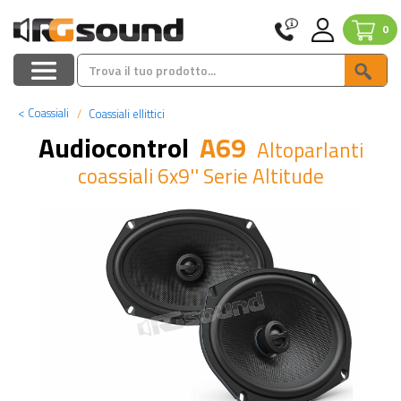
0
<
Coassiali
Coassiali ellittici
Audiocontrol
A69
Altoparlanti
coassiali 6x9'' Serie Altitude