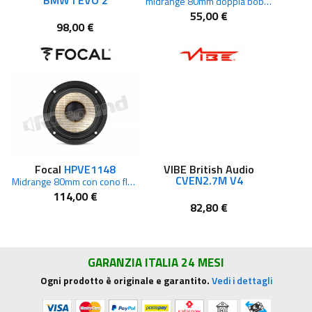
midrange 80mm doppia bobina 3 Ohm
55,00 €
98,00 €
Focal
HPVE1148
VIBE British Audio
CVEN2.7M V4
Midrange 80mm con cono flax in lino
114,00 €
82,80 €
GARANZIA ITALIA 24 MESI
Ogni prodotto è originale e garantito.
Vedi i dettagli