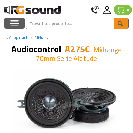
0
<
Altoparlanti
Midrange
Audiocontrol
A275C
Midrange
70mm Serie Altitude