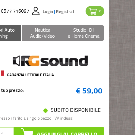
0577 716097
Login
|
Registrati
0
ri Auto
Nautica
Studio, DJ
ning
Audio/Video
e Home Cinema
GARANZIA UFFICIALE ITALIA
€ 59,00
l tuo prezzo:
SUBITO DISPONIBILE
rezzo riferito a singolo pezzo (IVA inclusa)
AGGIUNGI AL CARRELLO