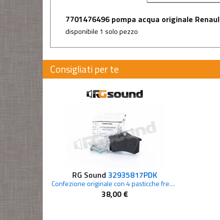
7701476496 pompa acqua originale Renault C
disponibile 1 solo pezzo
Consigliati per te
RG Sound
32935817PDK
Confezione originale con 4 pasticche freni per Renault Megane 2
38,00 €