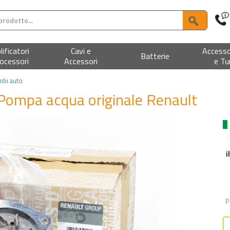
ificatori
Cavi e
Accesso
Batterie
ocessori
Accessori
e Tu
mbi auto
Pompa acqua originale Renault
i
P