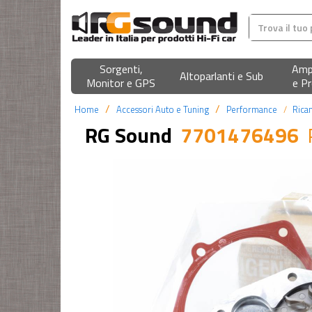
Sorgenti,
Ampl
Altoparlanti e Sub
Monitor e GPS
e Pr
Home
Accessori Auto e Tuning
Performance
Rica
RG Sound
7701476496