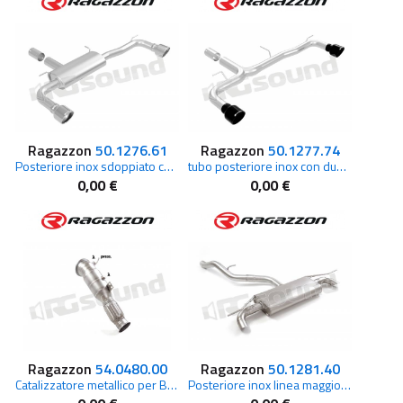
Ragazzon
50.1276.61
Ragazzon
50.1277.74
Posteriore inox sdoppiato con terminali rotondi per BMW
tubo posteriore inox con due terminali Carbon Shot per BMW Serie1 F40
0,00 €
0,00 €
Ragazzon
54.0480.00
Ragazzon
50.1281.40
Catalizzatore metallico per BMW
Posteriore inox linea maggiorata per Audi