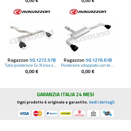
0,00 €
0,00 €
Ragazzon
50.1272.57B
Ragazzon
50.1276.61B
Tubo posteriore Gr. N inox sdoppiato con terminali rotondi Sport Line Black per Cupra
Posteriore sdoppiato con terminali rotondi Sport Line Black per BMW
0,00 €
0,00 €
GARANZIA ITALIA 24 MESI
Ogni prodotto è originale e garantito.
Vedi i dettagli