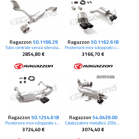
Ragazzon
50.1166.29
Ragazzon
50.1162.61B
Tubo centrale senza silenziatore inox + Posteriore inox sdoppiato per Porsche
Posteriore inox sdoppiato con terminali rotondi per Porsche
2854,80 €
3166,70 €
Ragazzon
50.1254.61B
Ragazzon
54.0439.00
Posteriore inox sdoppiato con terminali rotondi Black per Porsche
Catalizzatore metallico 200cpsi per Mercedes
3724,40 €
3074,40 €