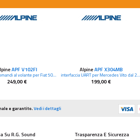
lpine
APF V102FI
Alpine
APF X304MB
interfaccia comandi al volante per Fiat 500X
interfaccia UART per Mercedes Vito dal 
249,00 €
199,00 €
nale e garantito.
Vedi i dettagli
a Su R.G. Sound
Trasparenza E Sicurezza