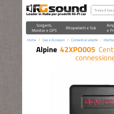
Sorgenti,
Ampl
Altoparlanti e Sub
Monitor e GPS
e Pr
Home
Cavi e Accessori
Comandi al volante
Interfa
Alpine
42XPO005
Cent
connession