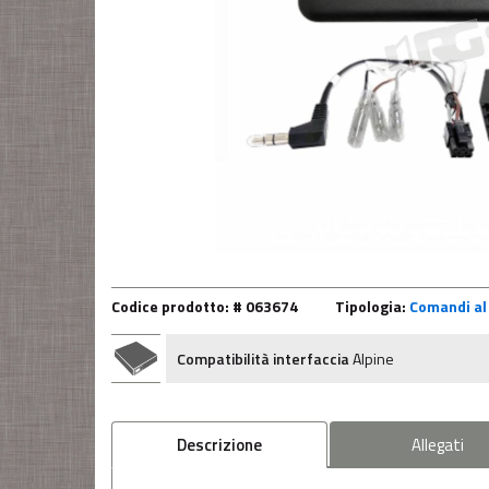
Codice prodotto: # 063674
Tipologia:
Comandi al 
Compatibilità interfaccia
Alpine
Descrizione
Allegati