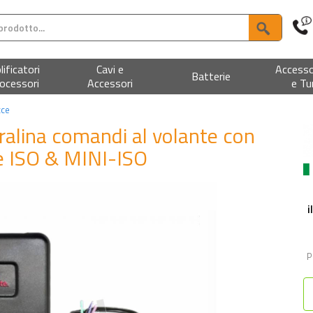
ificatori
Cavi e
Accesso
Batterie
ocessori
Accessori
e Tu
cce
ralina comandi al volante con
e ISO & MINI-ISO
i
P