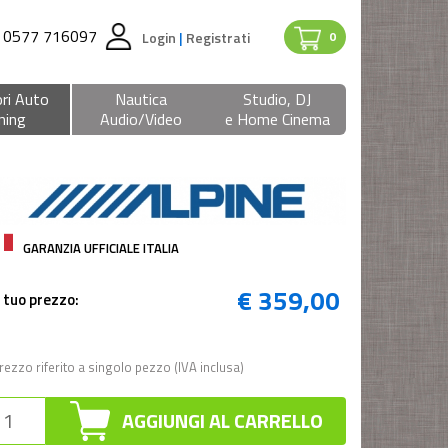
0577 716097
Login
|
Registrati
0
ri Auto
Nautica
Studio, DJ
ning
Audio/Video
e Home Cinema
GARANZIA UFFICIALE ITALIA
€ 359,00
l tuo prezzo:
rezzo riferito a singolo pezzo (IVA inclusa)
AGGIUNGI AL CARRELLO