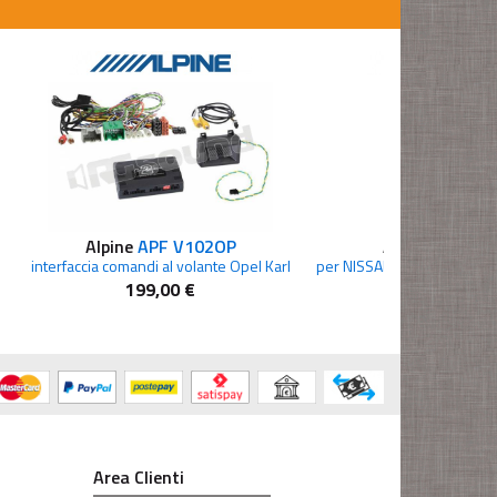
Alpine
APF V102OP
Alpine
APF S5
2015
interfaccia comandi al volante Opel Karl
199,00 €
199,00 €
Area Clienti