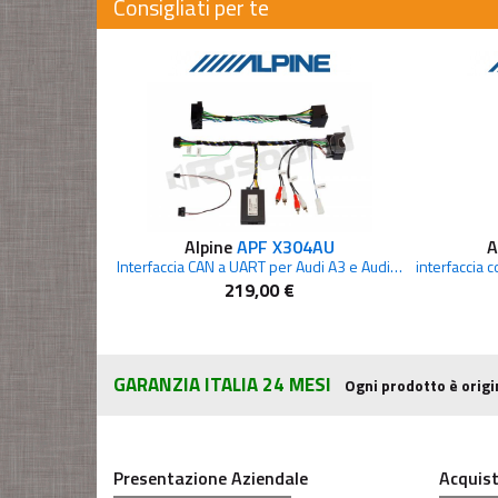
Consigliati per te
Alpine
APF X304AU
A
Interfaccia CAN a UART per Audi A3 e Audi TT
219,00 €
GARANZIA ITALIA 24 MESI
Ogni prodotto è origi
Presentazione Aziendale
Acquist