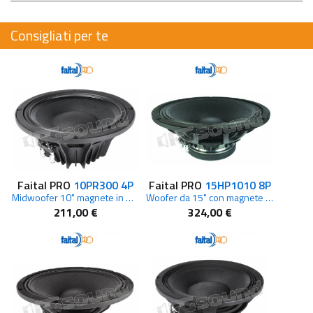
Consigliati per te
Faital PRO
10PR300 4P
Faital PRO
15HP1010 8P
Midwoofer 10" magnete in Neodimio 4ohm
Woofer da 15" con magnete in Ferrite da 8ohm
211,00 €
324,00 €