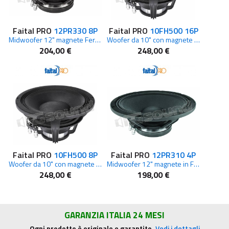
Faital PRO
12PR330 8P
Faital PRO
10FH500 16P
Midwoofer 12" magnete Ferrite 8ohm
Woofer da 10" con magnete in Ferrite da 16ohm
204,00 €
248,00 €
Faital PRO
10FH500 8P
Faital PRO
12PR310 4P
Woofer da 10" con magnete in Ferrite da 8ohm
Midwoofer 12" magnete in Ferrite 4ohm
248,00 €
198,00 €
GARANZIA ITALIA 24 MESI
Ogni prodotto è originale e garantito.
Vedi i dettagli