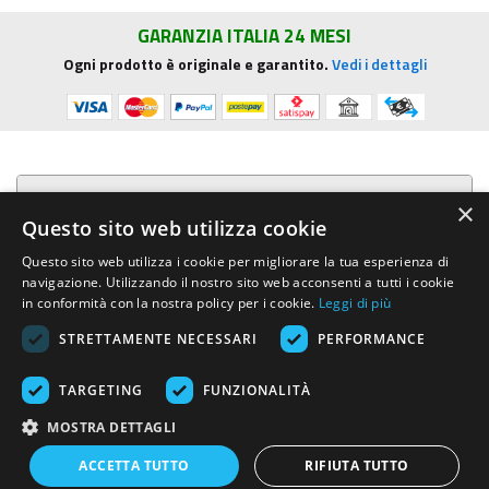
GARANZIA ITALIA 24 MESI
Ogni prodotto è originale e garantito.
Vedi i dettagli
Presentazione aziendale
×
Questo sito web utilizza cookie
Acquista su R.G. Sound
Questo sito web utilizza i cookie per migliorare la tua esperienza di
navigazione. Utilizzando il nostro sito web acconsenti a tutti i cookie
Trasparenza e sicurezza
in conformità con la nostra policy per i cookie.
Leggi di più
STRETTAMENTE NECESSARI
PERFORMANCE
Area Clienti
TARGETING
FUNZIONALITÀ
R.G. Sound di Rosini Guido
- Via E.Mattei, 4 - 53041 ASCIANO (Siena)
MOSTRA DETTAGLI
- Tel. e Fax (+39) 0577.716097 - Partita IVA IT01002570529 REA SI-
113696
ACCETTA TUTTO
RIFIUTA TUTTO
Created by:
Advinser