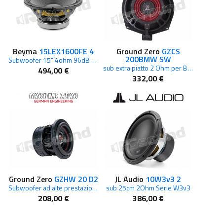
Beyma
15LEX1600FE 4
Ground Zero
GZCS
200BMW SW
Subwoofer 15" 4ohm 96dB 1600W Ferrite
sub extra piatto 2 Ohm per BMW
494,00 €
332,00 €
Ground Zero
GZHW 20 D2
JL Audio
10W3v3 2
Subwoofer ad alte prestazioni da 20 cm / 8"
sub 25cm 2Ohm Serie W3v3
208,00 €
386,00 €