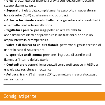
- Griglie
: ottenute per fusione a gravità con lega di piombocalcio-
stagno altamente pura
- Separatori
: elettrolita completamente assorbito in separatori in
fibra di vetro (AGM) ad altissima microporosità
- Attacco terminale
: inserto filettato che garantisce alta conduttività
e permette una facile installazione
- Sigillatura polare
: passaggi polari ad alta affi dabilità,
appositamente ideati per prevenire le infiltrazioni di acido in un
ampio intervallo di temperatura
- Valvola di sicurezza unidirezionale
: permette ai gas in eccesso di
uscire in caso di sovraccarica
- Dispositivo antifiamma
: previene l’ingresso di scintille o di
fiamme all’interno della batteria
- Contenitore
e coperchio: progettati con pareti spesse in ABS per
una elevata resistenza meccanica
- Autoscarica
: < 2% al mese a 20°C, permette 6 mesi di stoccaggio
senza ricarica
Consigliati per te