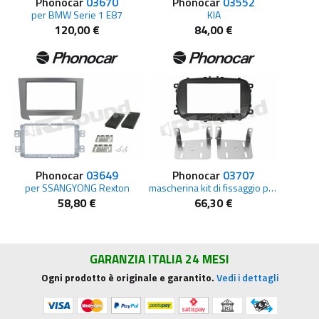
Phonocar
03670
Phonocar
03552
per BMW Serie 1 E87
KIA
120,00 €
84,00 €
Phonocar
03649
Phonocar
03707
per SSANGYONG Rexton
mascherina kit di fissaggio per Fiat 500X
58,80 €
66,30 €
GARANZIA ITALIA 24 MESI
Ogni prodotto è originale e garantito.
Vedi i dettagli