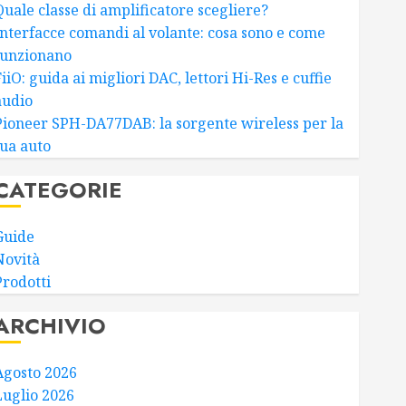
Quale classe di amplificatore scegliere?
Interfacce comandi al volante: cosa sono e come
funzionano
iiO: guida ai migliori DAC, lettori Hi-Res e cuffie
audio
Pioneer SPH-DA77DAB: la sorgente wireless per la
tua auto
CATEGORIE
Guide
Novità
Prodotti
ARCHIVIO
Agosto 2026
Luglio 2026