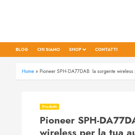
Vai
al
contenuto
BLOG
CHI SIAMO
SHOP
CONTATTI
Home
»
Pioneer SPH-DA77DAB: la sorgente wireless p
Prodotti
Pioneer SPH-DA77DA
wireless per la tua a