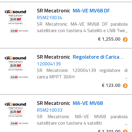
SR Mecatronic
MA-VE MV68 DF
RSM210034
SR Mecatronic MA-VE MV68 DF parabola
satellitare con tastiera 4 Satelliti e LNB Twin
€ 1,255.00
SR Mecatronic
Regolatore di Carica MPPT 30AH
120004139
SR Mecatronic 120004139 regolatore di
carica MPPT 30AH
€ 123.00
SR Mecatronic
MA-VE MV68
RSM210033
SR Mecatronic MA-VE MV68 parabola
satellitare con tastiera 4 satelliti
€ 1,201.00