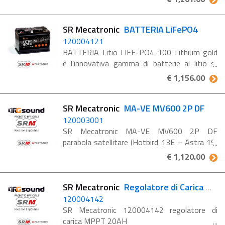
SR Mecatronic
BATTERIA LiFePO4
120004121
BATTERIA Litio LIFE-PO4-100 Lithium gold
è l’innovativa gamma di batterie al litio sr
mecatronic, in grado di garantire vantaggi
€ 1,156.00
incomparabili rispetto alle normali batterie
agm esistenti ...
SR Mecatronic
MA-VE MV600 2P DF
120003001
SR Mecatronic MA-VE MV600 2P DF
parabola satellitare (Hotbird 13E – Astra 19)
con LNB Twin
€ 1,120.00
SR Mecatronic
Regolatore di Carica MPPT 20AH
120004142
SR Mecatronic 120004142 regolatore di
carica MPPT 20AH