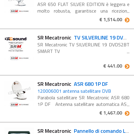
ASR 650 FLAT SILVER EDITION è leggera e
molto robusta, garantisce una ricezione
ottimale in tutta europa. Si comanda anche
€ 1,514.00
con il pannellino 4 satelliti. Abbinata ad una
delle tv sr mecatronic è ...
SR Mecatronic
TV SILVERLINE 19 DVDS2BT SMART TV
SR Mecatronic TV SILVERLINE 19 DVDS2BT
SMART TV
€ 441.00
SR Mecatronic
ASR 680 1P DF
120006001 antenna satellitare DVB
Parabola satellitare SR Mecatronic ASR 680
1P DF Antenna satellitare automatica ASR
680 DF per la possibilità di vedere
€ 1,467.00
contemporaneamente due programmi
televisivi diversi, soddisfando ...
SR Mecatronic
Pannello di comando LED (ASTRA 23,5)