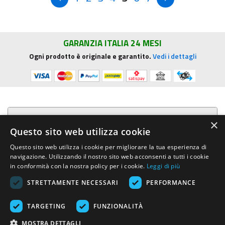
GARANZIA ITALIA 24 MESI
Ogni prodotto è originale e garantito.
Vedi i dettagli
Presentazione aziendale
×
Questo sito web utilizza cookie
Acquista su R.G. Sound
Questo sito web utilizza i cookie per migliorare la tua esperienza di
navigazione. Utilizzando il nostro sito web acconsenti a tutti i cookie
Trasparenza e sicurezza
in conformità con la nostra policy per i cookie.
Leggi di più
STRETTAMENTE NECESSARI
PERFORMANCE
Area Clienti
TARGETING
FUNZIONALITÀ
R.G. Sound di Rosini Guido
- Via E.Mattei, 4 - 53041 ASCIANO (Siena)
MOSTRA DETTAGLI