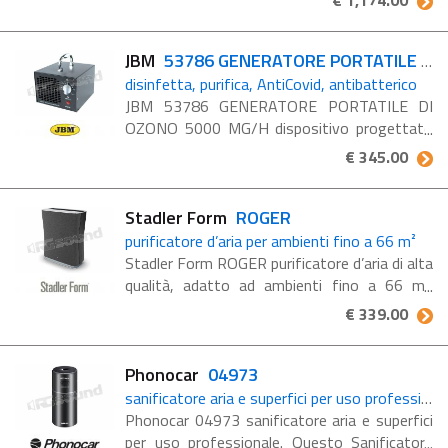
€ 1,174.00
alle loro capacità disinfettanti, le macchine ad
ozono sono utilizzate ...
JBM
53786 GENERATORE PORTATILE DI OZONO 5000 MG/H
disinfetta, purifica, AntiCovid, antibatterico
JBM 53786 GENERATORE PORTATILE DI
OZONO 5000 MG/H dispositivo progettato
per disinfettare l'aria interna con l'ozono.
€ 345.00
Efficace contro il Coronavirus e contro i
batteri. L'ozono ...
Stadler Form
ROGER
purificatore d’aria per ambienti fino a 66 m²
Stadler Form ROGER purificatore d’aria di alta
qualità, adatto ad ambienti fino a 66 m².
Nuova versione! Ha un promemoria per la
€ 339.00
sostituzione del filtro Indicatore di ...
Phonocar
04973
sanificatore aria e superfici per uso professionale
Phonocar 04973 sanificatore aria e superfici
per uso professionale. Questo Sanificatore