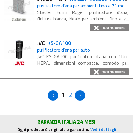
purificatore d’aria per ambienti fino a 74 mq - Elimina virus e batteri
Stadler Form Roger purificatore d'aria,
finitura bianca, ideale per ambienti fino a 74
mq Rimuove inquinanti nocivi, gas e odori
Indicatore della qualità dell'aria integrato La ...
JVC
KS-GA100
purificatore d’aria per auto
JVC KS-GA100 purificatore d’aria con filtro
HEPA, dimensioni compatte, comodo per
l'auto. Corpo in alluminio con rivestimento
nero, illuminazione blu. Filtro HEPA
(dall'inglese: ...
1
2
GARANZIA ITALIA 24 MESI
Ogni prodotto è originale e garantito.
Vedi i dettagli