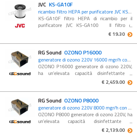
JVC
KS-GA10F
ricambio filtro HEPA per purificatore JVC KS-GA100
KS-GA10F filtro HEPA di ricambio per il
purificatore JVC KS-GA100 Il filtro di
ricambio può aiutare a mantenere un
€ 19.30
ambiente pulito nella tua auto. Si raccomanda
la sostituzione ogni ...
RG Sound
OZONO P16000
generatore di ozono 220V 16000 mgr/h con azione battericida: disinfetta ed elimina gli odori degli ambienti e superfici
OZONO P16000 generatore di ozono 220V,
ha un'elevata capacità disinfettante e
battericida. Capacità produttiva di Ozono:
€ 2,459.00
16000 mgr/h. Grazie alle loro capacità
disinfettanti, ...
RG Sound
OZONO P8000
generatore di ozono 220V 8000 mgr/h con azione battericida: disinfetta ed elimina gli odori degli ambienti e superfici
OZONO P8000 generatore di ozono 220V, ha
un'elevata capacità disinfettante e
battericida. Capacità produttiva di Ozono:
€ 2,139.00
8000 mgr/h. Grazie alle loro capacità