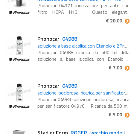
Phonocar 04971 ionizzatore per auto con
filtro HEPA H13. Questo elegante
Ionizzatore per veicoli purifica l’aria rendendo
€ 28.00
l’ambiente dell’abitacolo privo di allergeni, ...
Phonocar
04988
soluzione a base alcolica con Etanolo e 2Propanolo, ricarica per il sanificatore 04973
Phonocar 04988 ricarica da 500 ml della
soluzione a base alcolica con Etanolo e
2propanolo per il sanificatore 04973.
€ 7.00
Risponde alle vigenti raccomandazioni
ministeriali per la pulizia in situazioni ...
Phonocar
04989
soluzione ipoclorosa, ricarica per sanificatore 04970
Phonocar 04989 soluzione ipoclorosa, ricarica
per sanificatore 04970. Ricarica da 500 ml.
Abbatte la carica batterica ed elimina
€ 5.00
microrganismi dannosi. RESPIRABILE e non
nocivo per l'uomo (senza ...
Stadler Form
ROGER -vecchio modello-