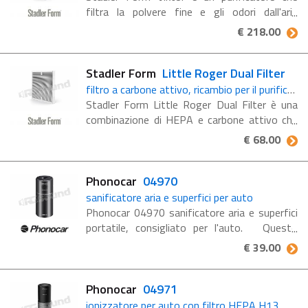
filtra la polvere fine e gli odori dall'aria
Consigliato per chi soffre di allergie Con filtro
€ 218.00
antiparticolato lavabile. Respirare aria ...
Stadler Form
Little Roger Dual Filter
filtro a carbone attivo, ricambio per il purificatore Little Roger
Stadler Form Little Roger Dual Filter è una
combinazione di HEPA e carbone attivo che
che filtra gli inquinanti dall'aria e assorbe i gas
€ 68.00
(cattivi odori, fumo di tabacco). Filtro ...
Phonocar
04970
sanificatore aria e superfici per auto
Phonocar 04970 sanificatore aria e superfici
portatile, consigliato per l'auto. Questo
pratico sanificatore per veicoli elimina virus,
€ 39.00
batteri, funghi e spore presenti nell’aria ...
Phonocar
04971
ionizzatore per auto con filtro HEPA H13