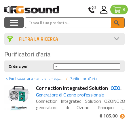
0
FILTRA LA RICERCA
Purificatori d'aria
Ordina per
<
Purificatori aria - ambienti - superfici
Purificatori d'aria
Connection Integrated Solution
OZONO28
Generatore di Ozono professionale
Connection Integrated Solution OZONO28
generatore di Ozono Principio di
funzionamento L’aria che contiene ossigeno
€ 185.00
passa attraverso lo spazio di scarica tra i due
elettrodi; parte dell’aria ...