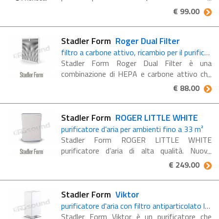
garantisce una sanificazione certificata Anti-
€ 99.00
Covid19 ed è destinato a concessionarie,
lavaggi, noleggi ...
Stadler Form
Roger Dual Filter
filtro a carbone attivo, ricambio per il purificatore Roger
Stadler Form Roger Dual Filter è una
combinazione di HEPA e carbone attivo che
che filtra gli inquinanti dall'aria e assorbe i gas
€ 88.00
(cattivi odori, fumo di tabacco). Filtro di
ricambio ...
Stadler Form
ROGER LITTLE WHITE
purificatore d’aria per ambienti fino a 33 m²
Stadler Form ROGER LITTLE WHITE
purificatore d’aria di alta qualità. Nuova
versione! Adatto ad ambienti fino a 33 m²
€ 249.00
Ha un indicatore per la sostituzione del filtro
Indicatore ...
Stadler Form
Viktor
purificatore d'aria con filtro antiparticolato lavabile
Stadler Form Viktor è un purificatore che