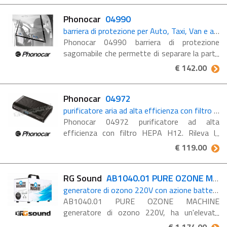
disinfettanti, ...
Phonocar
04990
barriera di protezione per Auto, Taxi, Van e altri veicoli
Phonocar 04990 barriera di protezione
sagomabile che permette di separare la parte
anteriore da quella posteriore di auto e van.
€ 142.00
Perfetta per chi ha l’esigenza di caricare
passeggeri ...
Phonocar
04972
purificatore aria ad alta efficienza con filtro HEPA H12
Phonocar 04972 purificatore ad alta
efficienza con filtro HEPA H12. Rileva la
qualità dell’aria nell’abitacolo, la purifica e la
€ 119.00
rimette in circolo assicurando un ottimale
livello di ...
RG Sound
AB1040.01 PURE OZONE MACHINE
generatore di ozono 220V con azione battericida: disinfetta ed elimina completamente gli odori degli ambienti e superfici
AB1040.01 PURE OZONE MACHINE
generatore di ozono 220V, ha un'elevata
capacità disinfettante e battericida. Grazie