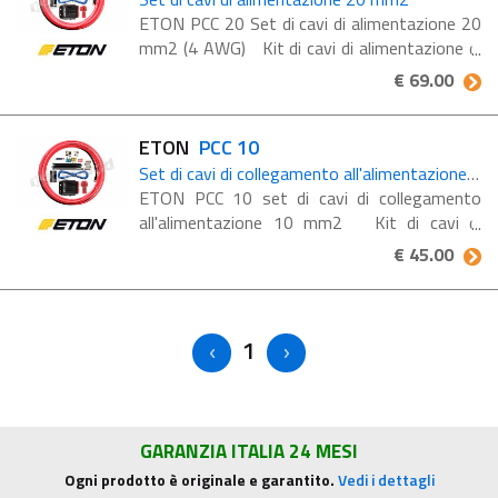
ETON PCC 20 Set di cavi di alimentazione 20
mm2 (4 AWG) Kit di cavi di alimentazione di
alta qualità, 20 mm² (AWG 4), con accessori
€ 69.00
coordinati per collegare facilmente un
amplificatore ...
ETON
PCC 10
Set di cavi di collegamento all'alimentazione 10 mm2
ETON PCC 10 set di cavi di collegamento
all'alimentazione 10 mm2 Kit di cavi di
alimentazione di alta qualità, 10 mm² (AWG
€ 45.00
7), con accessori coordinati per collegare
facilmente ...
1
GARANZIA ITALIA 24 MESI
Ogni prodotto è originale e garantito.
Vedi i dettagli