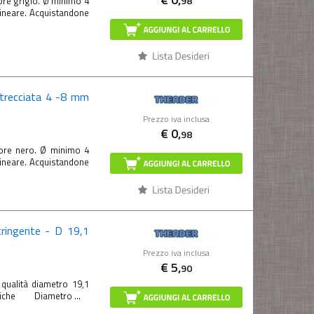
98
ore grigio. Ø minimo 4
ineare. Acquistandone
ntrecciata 4 -8 mm
Prezzo iva inclusa
€
0,
98
lore nero. Ø minimo 4
ineare. Acquistandone
ringente - D 19,1
Prezzo iva inclusa
€
5,
90
 qualità diametro 19,1
cniche Diametro ...