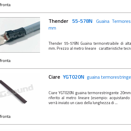
fronta
Thender
55-578N
Guaina Termores
mm
Thender 55-578N Guaina termoretraibile di alta
mm. Prezzo al metro lineare caratteristiche te
fronta
Ciare
YGT020N
guaina termorestrin
Ciare YGT020N guaina termorestringente 20m
riferito al metro lineare (esempio: acquistando
verrà inviato un cavo della lunghezza di ...
fronta