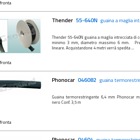
fronta
Thender
55-640N
guaina a maglia in
Thender 55-640N guaina a maglia intrecciata di
minimo 3 mm, diametro massimo 6 mm. Prezz
lineare. Acquistandone 4 metri verrà spedita ...
fronta
Phonocar
046082
guaina termorestr
Guaina termorestringente 6,4 mm Phonocar m
nero Conf. 3,5 m
fronta
Phonocar
04604
guaina termorestri