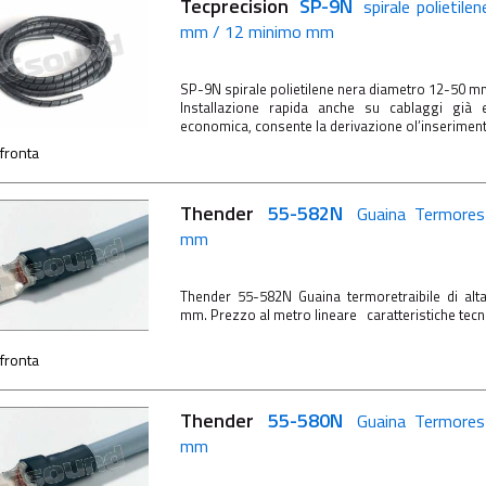
Tecprecision
SP-9N
spirale polietil
mm / 12 minimo mm
SP-9N spirale polietilene nera diametro 12-50 
Installazione rapida anche su cablaggi già e
economica, consente la derivazione ol’inserimento
fronta
Thender
55-582N
Guaina Termores
mm
Thender 55-582N Guaina termoretraibile di alta
mm. Prezzo al metro lineare caratteristiche te
fronta
Thender
55-580N
Guaina Termores
mm