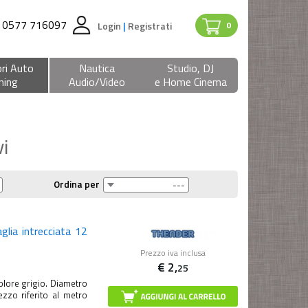
0577 716097
Login
|
Registrati
0
ri Auto
Nautica
Studio, DJ
ning
Audio/Video
e Home Cinema
i
Ordina per
glia intrecciata 12
Prezzo iva inclusa
€
2,
25
olore grigio. Diametro
o riferito al metro
.