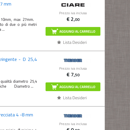
 27 mm
Prezzo iva inclusa
€
2,
00
in 10mm, max 27mm.
to di due o più metri
...
ringente - D 25,4
Prezzo iva inclusa
€
7,
50
 qualità diametro 25,4
cniche Diametro ...
trecciata 4 -8 mm
Prezzo iva inclusa
€
0,