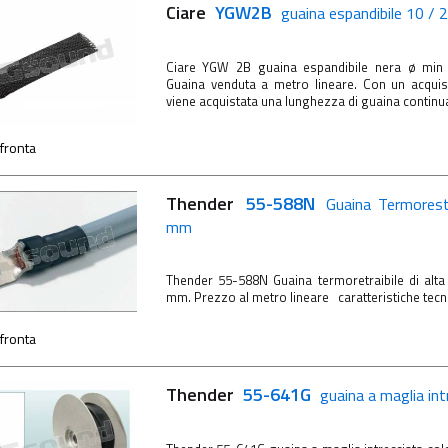
Ciare
YGW2B
guaina espandibile 10 /
Ciare YGW 2B guaina espandibile nera ø m
Guaina venduta a metro lineare. Con un acquis
viene acquistata una lunghezza di guaina continua 
fronta
Thender
55-588N
Guaina Termorest
mm
Thender 55-588N Guaina termoretraibile di alta
mm. Prezzo al metro lineare caratteristiche te
fronta
Thender
55-641G
guaina a maglia in