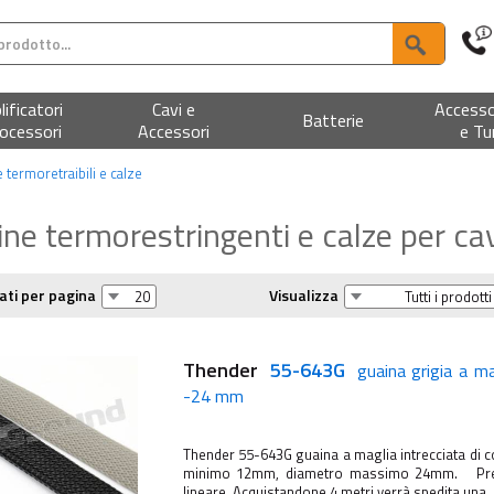
ificatori
Cavi e
Accesso
Batterie
ocessori
Accessori
e Tu
 termoretraibili e calze
ne termorestringenti e calze per cav
ati per pagina
Visualizza
Thender
55-643G
guaina grigia a ma
-24 mm
Thender 55-643G guaina a maglia intrecciata di c
minimo 12mm, diametro massimo 24mm. Prezz
lineare. Acquistandone 4 metri verrà spedita una ..