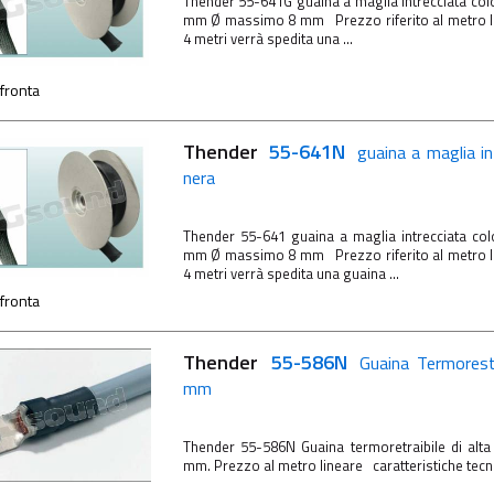
Thender 55-641G guaina a maglia intrecciata col
mm Ø massimo 8 mm Prezzo riferito al metro l
4 metri verrà spedita una ...
fronta
Thender
55-641N
guaina a maglia i
nera
Thender 55-641 guaina a maglia intrecciata co
mm Ø massimo 8 mm Prezzo riferito al metro l
4 metri verrà spedita una guaina ...
fronta
Thender
55-586N
Guaina Termorest
mm
Thender 55-586N Guaina termoretraibile di alta
mm. Prezzo al metro lineare caratteristiche te