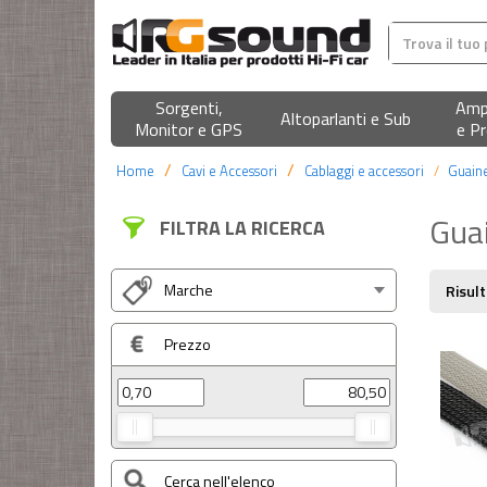
Sorgenti,
Ampl
Altoparlanti e Sub
Monitor e GPS
e Pr
Home
Cavi e Accessori
Cablaggi e accessori
Guaine
Guai
FILTRA LA RICERCA
Marche
Risult
Prezzo
Cerca nell'elenco