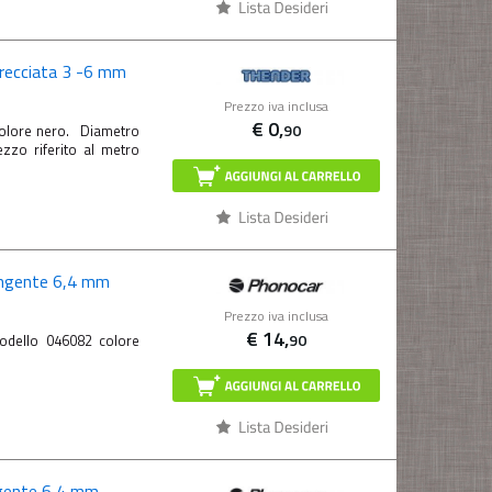
trecciata 3 -6 mm
Prezzo iva inclusa
€
0,
90
 colore nero. Diametro
o riferito al metro
ingente 6,4 mm
Prezzo iva inclusa
€
14,
90
odello 046082 colore
ngente 6,4 mm