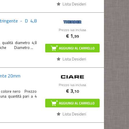
tringente - D 4,8
Prezzo iva inclusa
€
1,
99
 qualità diametro 4,8
cniche Diametro ...
gente 20mm
Prezzo iva inclusa
€
3,
10
m colore nero Prezzo
 una quantità pari a 4