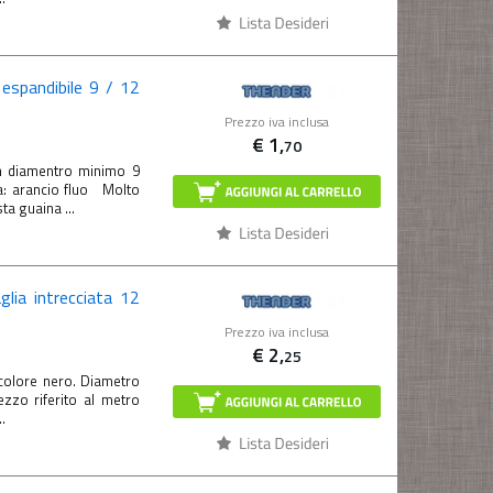
 espandibile 9 / 12
Prezzo iva inclusa
€
1,
70
on diamentro minimo 9
: arancio fluo Molto
ta guaina ...
lia intrecciata 12
Prezzo iva inclusa
€
2,
25
 colore nero. Diametro
o riferito al metro
.