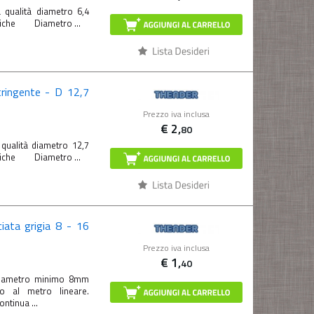
 qualità diametro 6,4
cniche Diametro ...
ringente - D 12,7
Prezzo iva inclusa
€
2,
80
 qualità diametro 12,7
cniche Diametro ...
ciata grigia 8 - 16
Prezzo iva inclusa
€
1,
40
 Diametro minimo 8mm
 al metro lineare.
ntinua ...