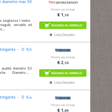
ene diametro max 50
Prezzo iva inclusa
€
1,
10
mm, lunghezza 1 metro
seguiti, versatile ed
 ...
tringente - D 9,5
Prezzo iva inclusa
€
2,
10
 qualità diametro 9,5
cniche Diametro ...
tringente - D 6,4
Prezzo iva inclusa
€
1,
99