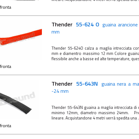
fronta
Thender
55-624 O
guaina arancione
mm
Thender 55-624O calza a maglia intrecciata c
mm e diamentro massimo 12 mm Colore guaina
flessibile anche a basse ed alte temperature, ques
fronta
Thender
55-643N
guaina nera a mag
-24 mm
Thender 55-643N guaina a maglia intrecciata di
minimo 12mm, diametro massimo 24mm. Prezz
lineare. Acquistandone 4 metri verrà spedita una ..
fronta