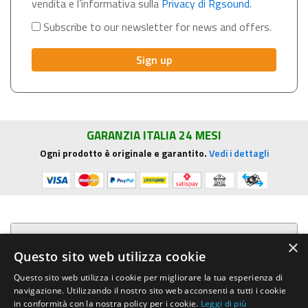
vendita e l’informativa sulla
Privacy di Rgsound
.
Subscribe to our newsletter for news and offers.
GARANZIA ITALIA 24 MESI
Ogni prodotto è originale e garantito.
Vedi i dettagli
Presentazione aziendale
×
Questo sito web utilizza cookie
Acquista su R.G. Sound
Questo sito web utilizza i cookie per migliorare la tua esperienza di
navigazione. Utilizzando il nostro sito web acconsenti a tutti i cookie
Trasparenza e sicurezza
in conformità con la nostra policy per i cookie.
Leggi di più