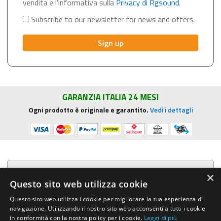
vendita e l’informativa sulla
Privacy di Rgsound
.
Subscribe to our newsletter for news and offers.
GARANZIA ITALIA 24 MESI
Ogni prodotto è originale e garantito.
Vedi i dettagli
Presentazione aziendale
×
Questo sito web utilizza cookie
Acquista su R.G. Sound
Questo sito web utilizza i cookie per migliorare la tua esperienza di
navigazione. Utilizzando il nostro sito web acconsenti a tutti i cookie
Trasparenza e sicurezza
in conformità con la nostra policy per i cookie.
Leggi di più