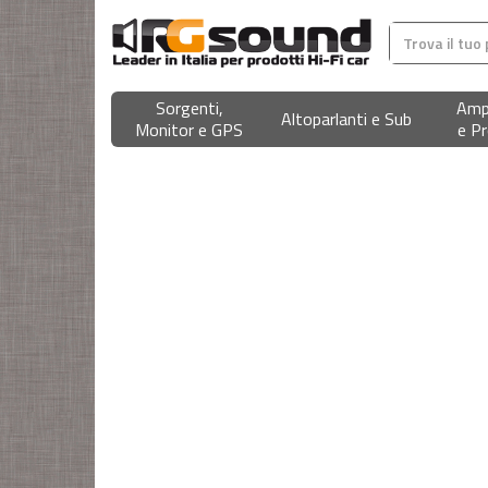
Sorgenti,
Ampl
Altoparlanti e Sub
Monitor e GPS
e Pr