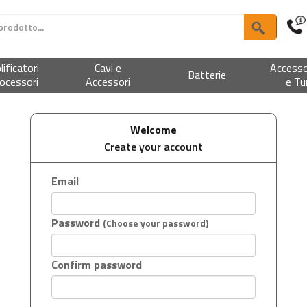
ificatori
Cavi e
Accesso
Batterie
ocessori
Accessori
e Tu
Welcome
Create your account
Email
Password
(Choose your password)
Confirm password