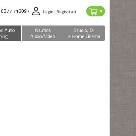
0577 716097
Login
|
Registrati
0
ri Auto
Nautica
Studio, DJ
ning
Audio/Video
e Home Cinema