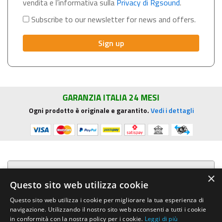
vendita e l’informativa sulla
Privacy di Rgsound
.
Subscribe to our newsletter for news and offers.
GARANZIA ITALIA 24 MESI
Ogni prodotto è originale e garantito.
Vedi i dettagli
Presentazione aziendale
×
Questo sito web utilizza cookie
Acquista su R.G. Sound
Questo sito web utilizza i cookie per migliorare la tua esperienza di
navigazione. Utilizzando il nostro sito web acconsenti a tutti i cookie
Trasparenza e sicurezza
in conformità con la nostra policy per i cookie.
Leggi di più