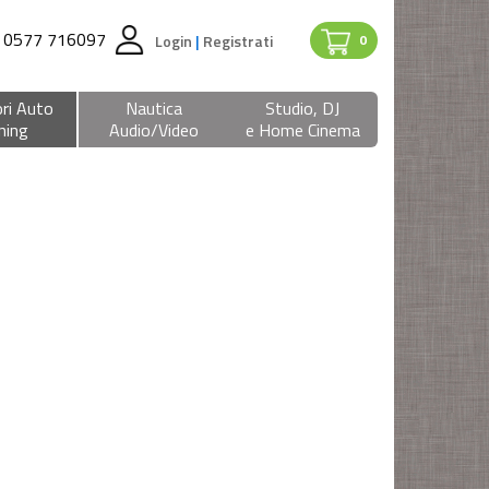
0577 716097
Login
|
Registrati
0
ri Auto
Nautica
Studio, DJ
ning
Audio/Video
e Home Cinema