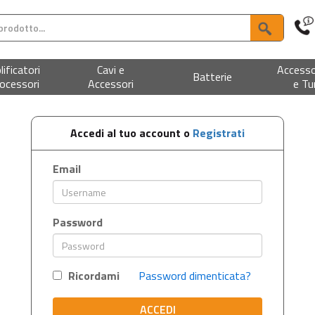
ificatori
Cavi e
Accesso
Batterie
ocessori
Accessori
e Tu
Accedi al tuo account o
Registrati
Email
Password
Ricordami
Password dimenticata?