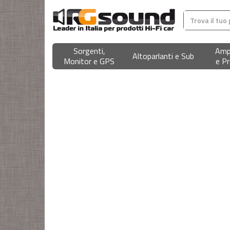
Sorgenti,
Ampl
Altoparlanti e Sub
Monitor e GPS
e Pr