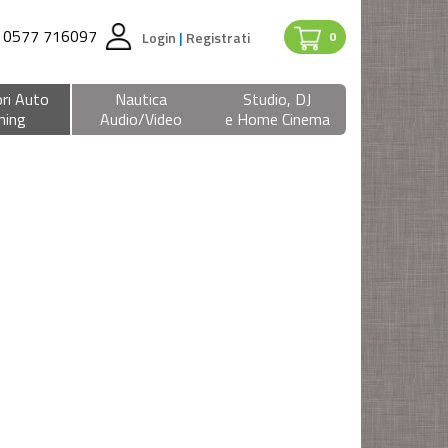
0577 716097
Login
|
Registrati
0
ri Auto
Nautica
Studio, DJ
ning
Audio/Video
e Home Cinema