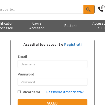
ificatori
Cavi e
Accesso
Batterie
ocessori
Accessori
e Tu
Accedi al tuo account o
Registrati
Email
Password
Ricordami
Password dimenticata?