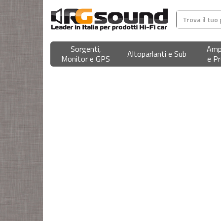
Sorgenti,
Ampl
Altoparlanti e Sub
Monitor e GPS
e Pr