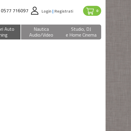
0577 716097
Login
|
Registrati
0
ri Auto
Nautica
Studio, DJ
ning
Audio/Video
e Home Cinema