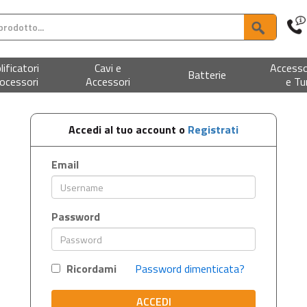
ificatori
Cavi e
Accesso
Batterie
ocessori
Accessori
e Tu
Accedi al tuo account o
Registrati
Email
Password
Ricordami
Password dimenticata?