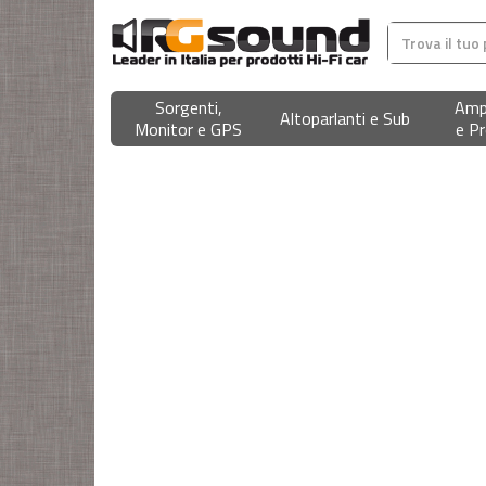
Sorgenti,
Ampl
Altoparlanti e Sub
Monitor e GPS
e Pr