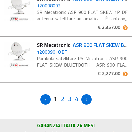
120008092
SR Mecatronic ASR 900 FLAT SKEW 1P DF
antenna satellitare automatica È l’antenna
ideale per chi si muove ai margini del foot-
€ 2,357.00
print. In grado di effettuare la correzione
dell’angolo ...
SR Mecatronic
ASR 900 FLAT SKEW BLUETOOTH
120009018.BT
Parabola satellitare RS Mecatronic ASR 900
FLAT SKEW BLUETOOTH ASR 900 FLAT
SKEW antenna satellitare automatica, èn
€ 2,277.00
gioiello della tecnologia per chi ama qualità e
prestazioni ...
1
2
3
4
GARANZIA ITALIA 24 MESI