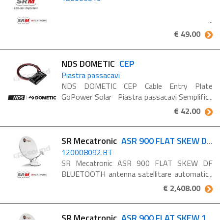
€ 49.00
NDS DOMETIC
CEP
Piastra passacavi
NDS DOMETIC CEP Cable Entry Plate
GoPower Solar Piastra passacavi Semplifica
l’installazione a tetto con la piastra passacavi
€ 42.00
di Dometic Go Power! Solar. Riduce il tempo ...
SR Mecatronic
ASR 900 FLAT SKEW DF BLUETOOTH
120008092.BT
SR Mecatronic ASR 900 FLAT SKEW DF
BLUETOOTH antenna satellitare automatica
È l’antenna ideale per chi si muove ai margini
€ 2,408.00
del foot-print. In grado di effettuare la
correzione ...
SR Mecatronic
ASR 900 FLAT SKEW 1P DF