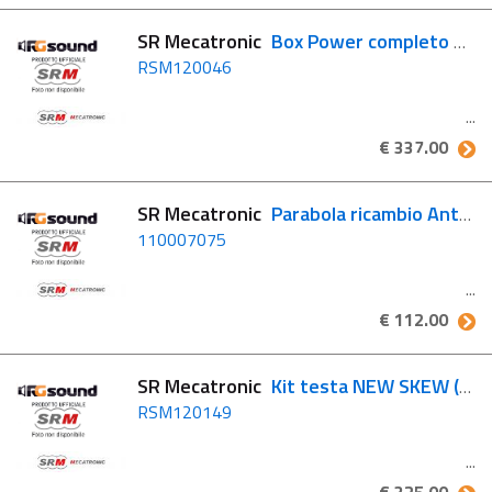
SR Mecatronic
Box Power completo MA-VE 2P
RSM120046
€ 337.00
SR Mecatronic
Parabola ricambio Antenna ASR 900 Skew
110007075
€ 112.00
SR Mecatronic
Kit testa NEW SKEW (Single LNB)
RSM120149