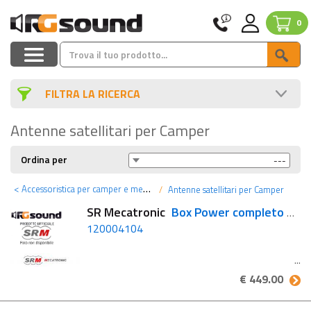
0
FILTRA LA RICERCA
Antenne satellitari per Camper
Ordina per
<
Accessoristica per camper e mezzi pesanti
Antenne satellitari per Camper
SR Mecatronic
Box Power completo ASR 2012 Bluetooth
120004104
€ 449.00